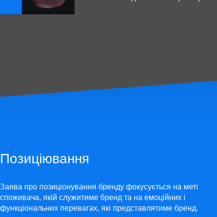
Позиціювання
Заява про позиціонування бренду фокусується на меті
споживача, якій служитиме бренд та на емоційних і
функціональних перевагах, які представлятиме бренд.