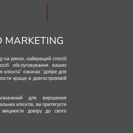
D MARKETING
у на ринок, найкращий спосіб
осіб обслуговування ваших
ля клієнта" означає "добре для
рости краще в довгостроковій
изначений для вирішення
альних клієнтів, ви притягуєте
і зміцнюєте довіру до свого