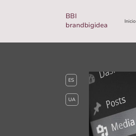
BBI
Inicio
brandbigidea
ES
UA