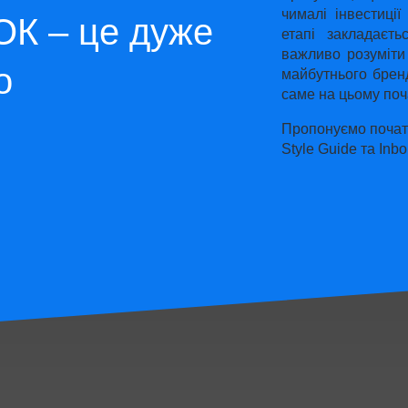
чималі інвестиці
К – це дуже
етапі закладаєт
важливо розуміти
о
майбутнього брен
саме на цьому поч
Пропонуємо почат
Style Guide та Inb