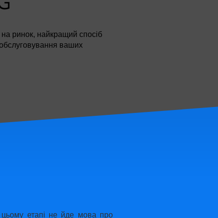
G
 на ринок, найкращий спосіб
 обслуговування ваших
 цьому етапі не йде мова про