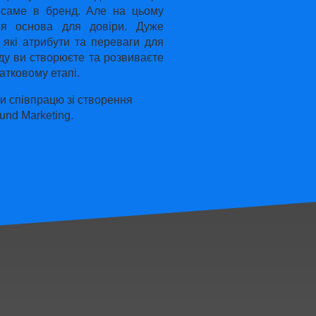
ї саме в бренд. Але на цьому
ься основа для довіри. Дуже
 які атрибути та переваги для
ду ви створюєте та розвиваєте
атковому етапі.
и співпрацю зі створення
ound Marketing.