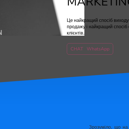
MARKETIN
Це найкращий спосіб виходу
продажу і найкращий спосіб
клієнтів.
CHAT WhatsApp
Зрозуміло, що на